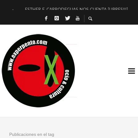
ESTHER F. CARRODEGUAS NOS CUENTA [LIBRES!!!]
[TERRA DE GUAPES] DE SANDRA MONFORT
[ELECTRA JONDA] DE JUAN GUERRERO ZAMORA
TIMBRE 4, LA ESCUELA DEL DIRECTOR TEATRAL CLAUDIO 
30 AÑOS (NO ES NADA) DE LA KATARSIS DEL TOMATAZO
MILITARES JUDÍAS EN #EXVITA
D’BALDOMEROS REINVENTAN [BITÁCORA 3.0] EN EXVITA
MARSHALL FLASH PRESENTA EN EXVITA [RELATIVA SENCILL
JOFRE BARDAGÍ EN EXVITA INTERPRETANDO A SERRAT
YORCH PRESENTA [CURSO DE ARMONÍA PERSECUTORIA] EN
Publicaciones en el tag