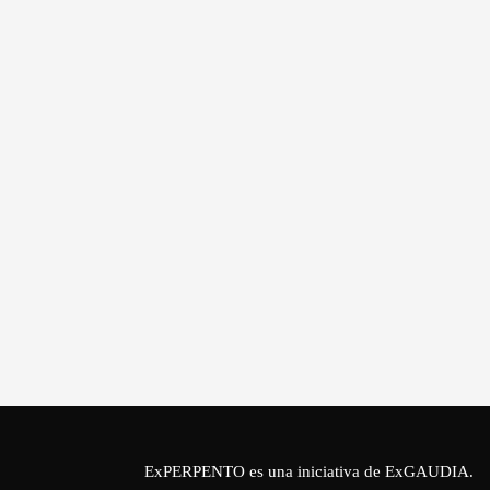
ExPERPENTO es una iniciativa de
ExGAUDIA
.