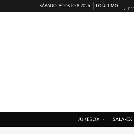
SÁBADO, AGOSTO 8 2026
LO ÚLTIMO
ES
[T
[E
TI
30
MI
D’
MA
JO
YO
JUKEBOX
SALA-EX