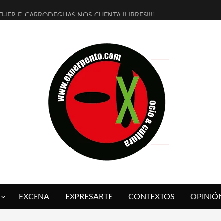
THER F. CARRODEGUAS NOS CUENTA [LIBRES!!!]
ERRA DE GUAPES] DE SANDRA MONFORT
LECTRA JONDA] DE JUAN GUERRERO ZAMORA
MBRE 4, LA ESCUELA DEL DIRECTOR TEATRAL CLAUDIO TOLCACHIR
 AÑOS (NO ES NADA) DE LA KATARSIS DEL TOMATAZO
LITARES JUDÍAS EN #EXVITA
BALDOMEROS REINVENTAN [BITÁCORA 3.0] EN EXVITA
RSHALL FLASH PRESENTA EN EXVITA [RELATIVA SENCILLEZ]
FRE BARDAGÍ EN EXVITA INTERPRETANDO A SERRAT
RCH PRESENTA [CURSO DE ARMONÍA PERSECUTORIA] EN EXVITA
EXCENA
EXPRESARTE
CONTEXTOS
OPINIÓ