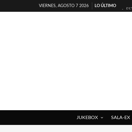
VIERNES, AGOSTO 7 2026
LO ÚLTIMO
ES
[T
[E
TI
30
MI
D’
MA
JO
YO
JUKEBOX
SALA-EX