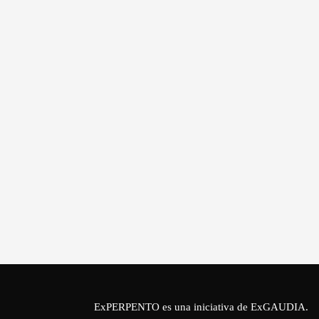
ExPERPENTO es una iniciativa de
ExGAUDIA
.