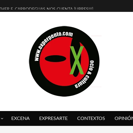
THER F. CARRODEGUAS NOS CUENTA [LIBRES!!!]
ERRA DE GUAPES] DE SANDRA MONFORT
LECTRA JONDA] DE JUAN GUERRERO ZAMORA
MBRE 4, LA ESCUELA DEL DIRECTOR TEATRAL CLAUDIO TOLCACHIR
 AÑOS (NO ES NADA) DE LA KATARSIS DEL TOMATAZO
LITARES JUDÍAS EN #EXVITA
BALDOMEROS REINVENTAN [BITÁCORA 3.0] EN EXVITA
RSHALL FLASH PRESENTA EN EXVITA [RELATIVA SENCILLEZ]
FRE BARDAGÍ EN EXVITA INTERPRETANDO A SERRAT
RCH PRESENTA [CURSO DE ARMONÍA PERSECUTORIA] EN EXVITA
EXCENA
EXPRESARTE
CONTEXTOS
OPINIÓ