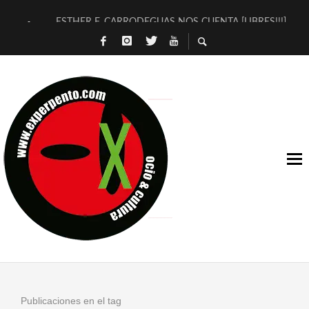
ESTHER F. CARRODEGUAS NOS CUENTA [LIBRES!!!]
[TERRA DE GUAPES] DE SANDRA MONFORT
[ELECTRA JONDA] DE JUAN GUERRERO ZAMORA
TIMBRE 4, LA ESCUELA DEL DIRECTOR TEATRAL CLAUDIO 
30 AÑOS (NO ES NADA) DE LA KATARSIS DEL TOMATAZO
MILITARES JUDÍAS EN #EXVITA
D’BALDOMEROS REINVENTAN [BITÁCORA 3.0] EN EXVITA
MARSHALL FLASH PRESENTA EN EXVITA [RELATIVA SENCILL
JOFRE BARDAGÍ EN EXVITA INTERPRETANDO A SERRAT
YORCH PRESENTA [CURSO DE ARMONÍA PERSECUTORIA] EN
Publicaciones en el tag