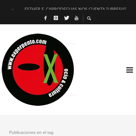
ESTHER F. CARRODEGUAS NOS CUENTA [LIBRES!!!]
[TERRA DE GUAPES] DE SANDRA MONFORT
[ELECTRA JONDA] DE JUAN GUERRERO ZAMORA
TIMBRE 4, LA ESCUELA DEL DIRECTOR TEATRAL CLAUDIO 
30 AÑOS (NO ES NADA) DE LA KATARSIS DEL TOMATAZO
MILITARES JUDÍAS EN #EXVITA
D’BALDOMEROS REINVENTAN [BITÁCORA 3.0] EN EXVITA
MARSHALL FLASH PRESENTA EN EXVITA [RELATIVA SENCILL
JOFRE BARDAGÍ EN EXVITA INTERPRETANDO A SERRAT
YORCH PRESENTA [CURSO DE ARMONÍA PERSECUTORIA] EN
Publicaciones en el tag