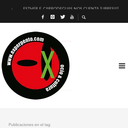
ESTHER F. CARRODEGUAS NOS CUENTA [LIBRES!!!]
[TERRA DE GUAPES] DE SANDRA MONFORT
[ELECTRA JONDA] DE JUAN GUERRERO ZAMORA
TIMBRE 4, LA ESCUELA DEL DIRECTOR TEATRAL CLAUDIO 
30 AÑOS (NO ES NADA) DE LA KATARSIS DEL TOMATAZO
MILITARES JUDÍAS EN #EXVITA
D’BALDOMEROS REINVENTAN [BITÁCORA 3.0] EN EXVITA
MARSHALL FLASH PRESENTA EN EXVITA [RELATIVA SENCILL
JOFRE BARDAGÍ EN EXVITA INTERPRETANDO A SERRAT
YORCH PRESENTA [CURSO DE ARMONÍA PERSECUTORIA] EN
Publicaciones en el tag