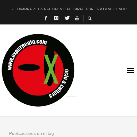
TIMBRE 4, LA ESCUELA DEL DIRECTOR TEATRAL CLAUDIO 
30 AÑOS (NO ES NADA) DE LA KATARSIS DEL TOMATAZO
MILITARES JUDÍAS EN #EXVITA
D’BALDOMEROS REINVENTAN [BITÁCORA 3.0] EN EXVITA
MARSHALL FLASH PRESENTA EN EXVITA [RELATIVA SENCILL
JOFRE BARDAGÍ EN EXVITA INTERPRETANDO A SERRAT
YORCH PRESENTA [CURSO DE ARMONÍA PERSECUTORIA] EN
MAGALÍ SARE NOS EXPLICA [DESCASADA]
«NO TENGO PUTOS SUEÑOS»
[A FUEGO] DE ESTEL DÍAZ
Publicaciones en el tag