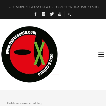
TIMBRE 4, LA ESCUELA DEL DIRECTOR TEATRAL CLAUDIO 
30 AÑOS (NO ES NADA) DE LA KATARSIS DEL TOMATAZO
MILITARES JUDÍAS EN #EXVITA
D’BALDOMEROS REINVENTAN [BITÁCORA 3.0] EN EXVITA
MARSHALL FLASH PRESENTA EN EXVITA [RELATIVA SENCILL
JOFRE BARDAGÍ EN EXVITA INTERPRETANDO A SERRAT
YORCH PRESENTA [CURSO DE ARMONÍA PERSECUTORIA] EN
MAGALÍ SARE NOS EXPLICA [DESCASADA]
«NO TENGO PUTOS SUEÑOS»
[A FUEGO] DE ESTEL DÍAZ
Publicaciones en el tag