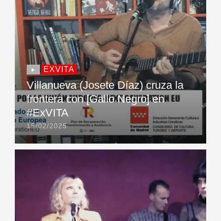
EXVITA
Villanueva (Josete Díaz) cruza la
frontera con [Gallo Negro] en
#ExVITA
15/02/2025