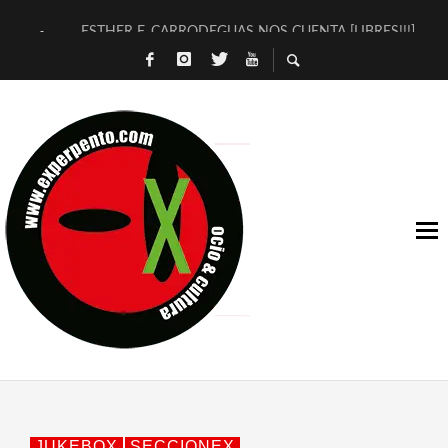
ESTHER F. CARRODEGUAS NOS CUENTA [LIBRES!!!]
[TERRA DE GUAPES] DE SANDRA MONFORT
[ELECTRA JONDA] DE JUAN GUERRERO ZAMORA
TIMBRE 4, LA ESCUELA DEL DIRECTOR TEATRAL CLAUDIO 
30 AÑOS (NO ES NADA) DE LA KATARSIS DEL TOMATAZO
MILITARES JUDÍAS EN #EXVITA
D’BALDOMEROS REINVENTAN [BITÁCORA 3.0] EN EXVITA
MARSHALL FLASH PRESENTA EN EXVITA [RELATIVA SENCILL
JOFRE BARDAGÍ EN EXVITA INTERPRETANDO A SERRAT
YORCH PRESENTA [CURSO DE ARMONÍA PERSECUTORIA] EN
JUKEBOX
SECCIONEX