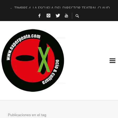
TIMBRE 4, LA ESCUELA DEL DIRECTOR TEATRAL CLAUDIO 
30 AÑOS (NO ES NADA) DE LA KATARSIS DEL TOMATAZO
MILITARES JUDÍAS EN #EXVITA
D’BALDOMEROS REINVENTAN [BITÁCORA 3.0] EN EXVITA
MARSHALL FLASH PRESENTA EN EXVITA [RELATIVA SENCILL
JOFRE BARDAGÍ EN EXVITA INTERPRETANDO A SERRAT
YORCH PRESENTA [CURSO DE ARMONÍA PERSECUTORIA] EN
MAGALÍ SARE NOS EXPLICA [DESCASADA]
«NO TENGO PUTOS SUEÑOS»
[A FUEGO] DE ESTEL DÍAZ
Publicaciones en el tag