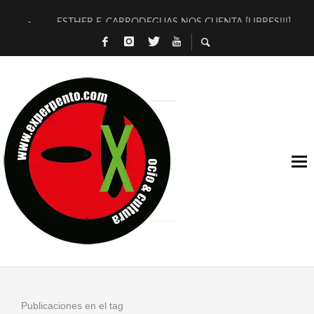
ESTHER F. CARRODEGUAS NOS CUENTA [LIBRES!!!]
[TERRA DE GUAPES] DE SANDRA MONFORT
[ELECTRA JONDA] DE JUAN GUERRERO ZAMORA
TIMBRE 4, LA ESCUELA DEL DIRECTOR TEATRAL CLAUDIO 
30 AÑOS (NO ES NADA) DE LA KATARSIS DEL TOMATAZO
MILITARES JUDÍAS EN #EXVITA
D’BALDOMEROS REINVENTAN [BITÁCORA 3.0] EN EXVITA
MARSHALL FLASH PRESENTA EN EXVITA [RELATIVA SENCILL
JOFRE BARDAGÍ EN EXVITA INTERPRETANDO A SERRAT
YORCH PRESENTA [CURSO DE ARMONÍA PERSECUTORIA] EN
Publicaciones en el tag