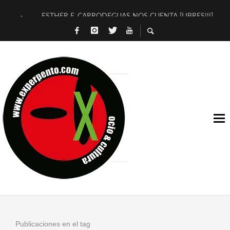
ESTHER F. CARRODEGUAS NOS CUENTA [LIBRES!!!]
[TERRA DE GUAPES] DE SANDRA MONFORT
[ELECTRA JONDA] DE JUAN GUERRERO ZAMORA
TIMBRE 4, LA ESCUELA DEL DIRECTOR TEATRAL CLAUDIO 
30 AÑOS (NO ES NADA) DE LA KATARSIS DEL TOMATAZO
MILITARES JUDÍAS EN #EXVITA
D’BALDOMEROS REINVENTAN [BITÁCORA 3.0] EN EXVITA
MARSHALL FLASH PRESENTA EN EXVITA [RELATIVA SENCILL
JOFRE BARDAGÍ EN EXVITA INTERPRETANDO A SERRAT
YORCH PRESENTA [CURSO DE ARMONÍA PERSECUTORIA] EN
Publicaciones en el tag