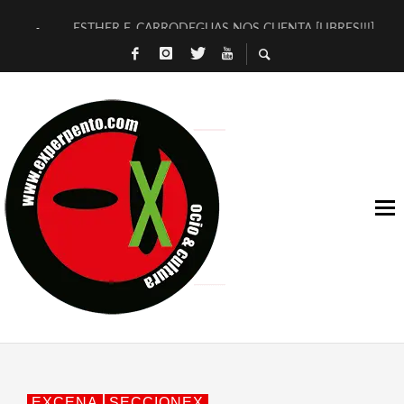
ESTHER F. CARRODEGUAS NOS CUENTA [LIBRES!!!]
[TERRA DE GUAPES] DE SANDRA MONFORT
[ELECTRA JONDA] DE JUAN GUERRERO ZAMORA
TIMBRE 4, LA ESCUELA DEL DIRECTOR TEATRAL CLAUDIO 
30 AÑOS (NO ES NADA) DE LA KATARSIS DEL TOMATAZO
MILITARES JUDÍAS EN #EXVITA
D’BALDOMEROS REINVENTAN [BITÁCORA 3.0] EN EXVITA
MARSHALL FLASH PRESENTA EN EXVITA [RELATIVA SENCILL
JOFRE BARDAGÍ EN EXVITA INTERPRETANDO A SERRAT
YORCH PRESENTA [CURSO DE ARMONÍA PERSECUTORIA] EN
EXCENA
SECCIONEX