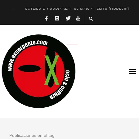
ESTHER F. CARRODEGUAS NOS CUENTA [LIBRES!!!]
[TERRA DE GUAPES] DE SANDRA MONFORT
[ELECTRA JONDA] DE JUAN GUERRERO ZAMORA
TIMBRE 4, LA ESCUELA DEL DIRECTOR TEATRAL CLAUDIO 
30 AÑOS (NO ES NADA) DE LA KATARSIS DEL TOMATAZO
MILITARES JUDÍAS EN #EXVITA
D’BALDOMEROS REINVENTAN [BITÁCORA 3.0] EN EXVITA
MARSHALL FLASH PRESENTA EN EXVITA [RELATIVA SENCILL
JOFRE BARDAGÍ EN EXVITA INTERPRETANDO A SERRAT
YORCH PRESENTA [CURSO DE ARMONÍA PERSECUTORIA] EN
Publicaciones en el tag