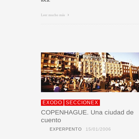
toca.
Leer mucho más
EXODO
SECCIONEX
COPENHAGUE. Una ciudad de
cuento
EXPERPENTO
15/01/2006