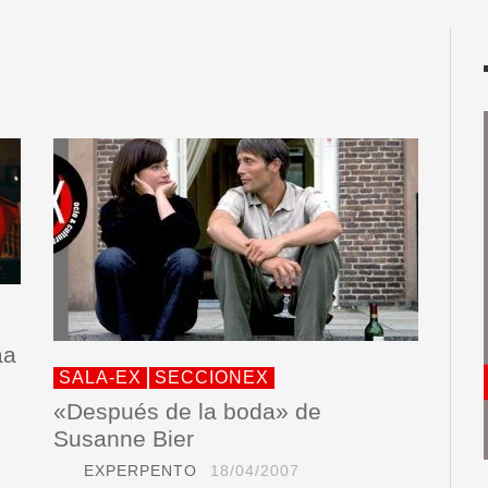
aa
SALA-EX
SECCIONEX
«Después de la boda» de
Susanne Bier
EXPERPENTO
18/04/2007