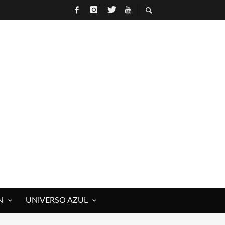
 ROCK)
IVOS Y MUERTOS)
E RAÚL HERRERO
N
UNIVERSO AZUL