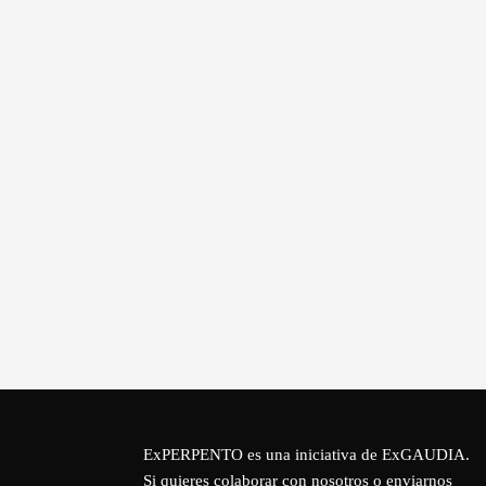
ExPERPENTO es una iniciativa de
ExGAUDIA
.
Si quieres colaborar con nosotros o enviarnos