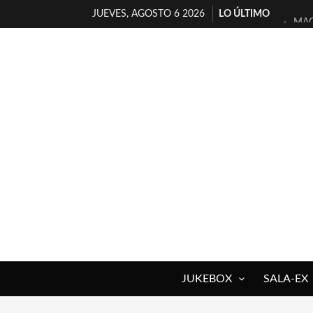
JUEVES, AGOSTO 6 2026
LO ÚLTIMO
MAG
«NO
[A 
[LA
OSL
FÉL
[EL
ENT
ARR
DEL
JUKEBOX
SALA-EX