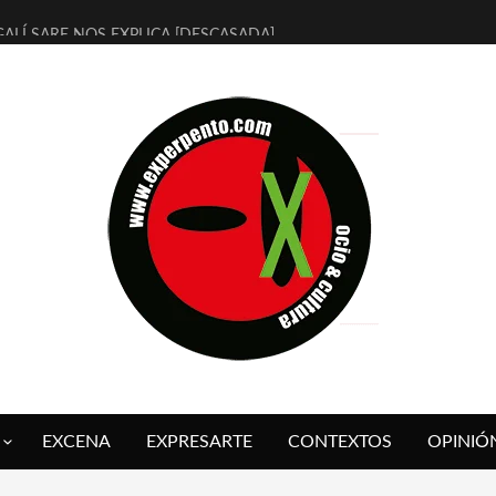
ALÍ SARE NOS EXPLICA [DESCASADA]
 TENGO PUTOS SUEÑOS»
FUEGO] DE ESTEL DÍAZ
 BOLA NEGRA] DE JAVIER CALVO Y JAVIER AMBROSSI
O OVNIES LLEGAN CORRIENDO A ARANDA (SONORAMA Y COSQUÍN
IX CALVO NOS PRESENTA [LAS PALMERAS] (NOVELA DE VAMPIROS V
 SER QUERIDO] DE RODRIGO SOROGOYEN
REVISTA A IVÁN HUMANES POR [EL LIBRO ROJO]
ABAL, ARRABAL, ARRABAL, ARRABEAUX
 ASOMBRO CASUAL A LA MIRADA PURA: [SOBRE ARTE INFANTIL] D
EXCENA
EXPRESARTE
CONTEXTOS
OPINIÓ