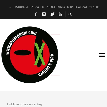
TIMBRE 4, LA ESCUELA DEL DIRECTOR TEATRAL CLAUDIO 
30 AÑOS (NO ES NADA) DE LA KATARSIS DEL TOMATAZO
MILITARES JUDÍAS EN #EXVITA
D’BALDOMEROS REINVENTAN [BITÁCORA 3.0] EN EXVITA
MARSHALL FLASH PRESENTA EN EXVITA [RELATIVA SENCILL
JOFRE BARDAGÍ EN EXVITA INTERPRETANDO A SERRAT
YORCH PRESENTA [CURSO DE ARMONÍA PERSECUTORIA] EN
MAGALÍ SARE NOS EXPLICA [DESCASADA]
«NO TENGO PUTOS SUEÑOS»
[A FUEGO] DE ESTEL DÍAZ
Publicaciones en el tag