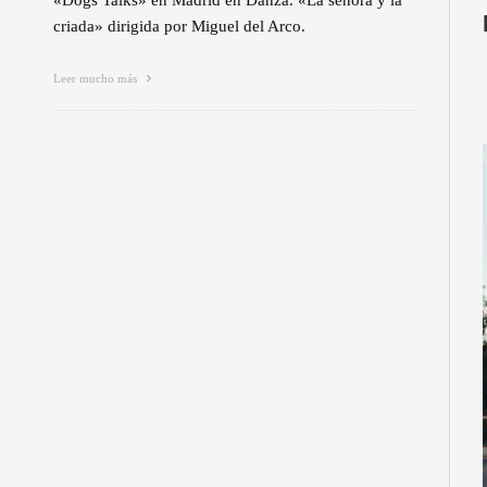
«Dogs Talks» en Madrid en Danza. «La señora y la
criada» dirigida por Miguel del Arco.
Leer mucho más