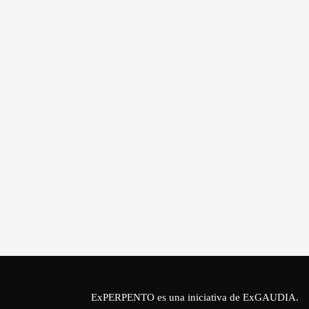
ExPERPENTO es una iniciativa de
ExGAUDIA
.