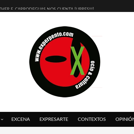
THER F. CARRODEGUAS NOS CUENTA [LIBRES!!!]
ERRA DE GUAPES] DE SANDRA MONFORT
LECTRA JONDA] DE JUAN GUERRERO ZAMORA
MBRE 4, LA ESCUELA DEL DIRECTOR TEATRAL CLAUDIO TOLCACHIR
 AÑOS (NO ES NADA) DE LA KATARSIS DEL TOMATAZO
LITARES JUDÍAS EN #EXVITA
BALDOMEROS REINVENTAN [BITÁCORA 3.0] EN EXVITA
RSHALL FLASH PRESENTA EN EXVITA [RELATIVA SENCILLEZ]
FRE BARDAGÍ EN EXVITA INTERPRETANDO A SERRAT
RCH PRESENTA [CURSO DE ARMONÍA PERSECUTORIA] EN EXVITA
EXCENA
EXPRESARTE
CONTEXTOS
OPINIÓ