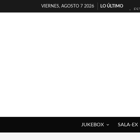
VIERNES, AGOSTO 7 2026
LO ÚLTIMO
ES
[T
[E
TI
30
MI
D’
MA
JO
YO
JUKEBOX
SALA-EX