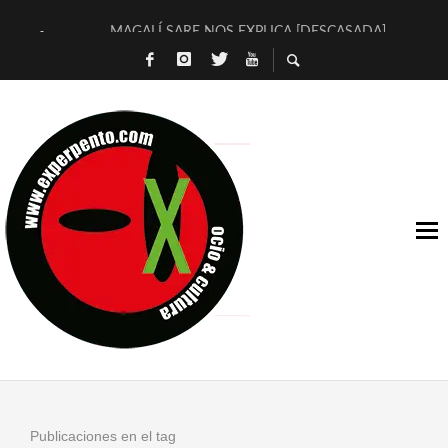
MAGALÍ SARE NOS EXPLICA [DESCASADA]
«NO TENGO PUTOS SUEÑOS»
[A FUEGO] DE ESTEL DÍAZ
[LA BOLA NEGRA] DE JAVIER CALVO Y JAVIER AMBROSSI
OSLO OVNIES LLEGAN CORRIENDO A ARANDA (SONORAMA
FÉLIX CALVO NOS PRESENTA [LAS PALMERAS] (NOVELA DE
[EL SER QUERIDO] DE RODRIGO SOROGOYEN
ENTREVISTA A IVÁN HUMANES POR [EL LIBRO ROJO]
ARRABAL, ARRABAL, ARRABAL, ARRABEAUX
DEL ASOMBRO CASUAL A LA MIRADA PURA: [SOBRE ARTE I
Publicaciones en el tag