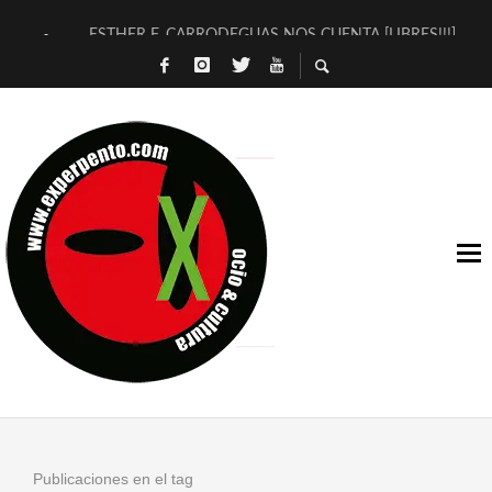
ESTHER F. CARRODEGUAS NOS CUENTA [LIBRES!!!]
[TERRA DE GUAPES] DE SANDRA MONFORT
[ELECTRA JONDA] DE JUAN GUERRERO ZAMORA
TIMBRE 4, LA ESCUELA DEL DIRECTOR TEATRAL CLAUDIO 
30 AÑOS (NO ES NADA) DE LA KATARSIS DEL TOMATAZO
MILITARES JUDÍAS EN #EXVITA
D’BALDOMEROS REINVENTAN [BITÁCORA 3.0] EN EXVITA
MARSHALL FLASH PRESENTA EN EXVITA [RELATIVA SENCILL
JOFRE BARDAGÍ EN EXVITA INTERPRETANDO A SERRAT
YORCH PRESENTA [CURSO DE ARMONÍA PERSECUTORIA] EN
Publicaciones en el tag