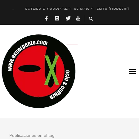
ESTHER F. CARRODEGUAS NOS CUENTA [LIBRES!!!]
[TERRA DE GUAPES] DE SANDRA MONFORT
[ELECTRA JONDA] DE JUAN GUERRERO ZAMORA
TIMBRE 4, LA ESCUELA DEL DIRECTOR TEATRAL CLAUDIO 
30 AÑOS (NO ES NADA) DE LA KATARSIS DEL TOMATAZO
MILITARES JUDÍAS EN #EXVITA
D’BALDOMEROS REINVENTAN [BITÁCORA 3.0] EN EXVITA
MARSHALL FLASH PRESENTA EN EXVITA [RELATIVA SENCILL
JOFRE BARDAGÍ EN EXVITA INTERPRETANDO A SERRAT
YORCH PRESENTA [CURSO DE ARMONÍA PERSECUTORIA] EN
Publicaciones en el tag