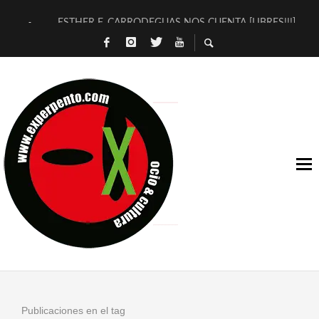
ESTHER F. CARRODEGUAS NOS CUENTA [LIBRES!!!]
[TERRA DE GUAPES] DE SANDRA MONFORT
[ELECTRA JONDA] DE JUAN GUERRERO ZAMORA
TIMBRE 4, LA ESCUELA DEL DIRECTOR TEATRAL CLAUDIO 
30 AÑOS (NO ES NADA) DE LA KATARSIS DEL TOMATAZO
MILITARES JUDÍAS EN #EXVITA
D’BALDOMEROS REINVENTAN [BITÁCORA 3.0] EN EXVITA
MARSHALL FLASH PRESENTA EN EXVITA [RELATIVA SENCILL
JOFRE BARDAGÍ EN EXVITA INTERPRETANDO A SERRAT
YORCH PRESENTA [CURSO DE ARMONÍA PERSECUTORIA] EN
Publicaciones en el tag