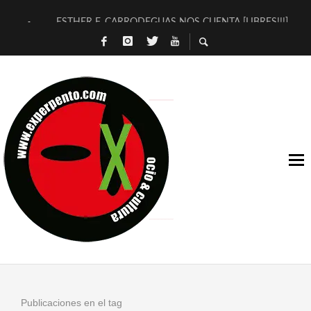
ESTHER F. CARRODEGUAS NOS CUENTA [LIBRES!!!]
[TERRA DE GUAPES] DE SANDRA MONFORT
[ELECTRA JONDA] DE JUAN GUERRERO ZAMORA
TIMBRE 4, LA ESCUELA DEL DIRECTOR TEATRAL CLAUDIO 
30 AÑOS (NO ES NADA) DE LA KATARSIS DEL TOMATAZO
MILITARES JUDÍAS EN #EXVITA
D’BALDOMEROS REINVENTAN [BITÁCORA 3.0] EN EXVITA
MARSHALL FLASH PRESENTA EN EXVITA [RELATIVA SENCILL
JOFRE BARDAGÍ EN EXVITA INTERPRETANDO A SERRAT
YORCH PRESENTA [CURSO DE ARMONÍA PERSECUTORIA] EN
Publicaciones en el tag