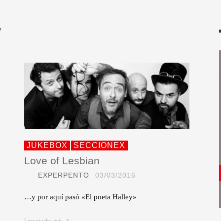
y
JUKEBOX
SECCIONEX
Love of Lesbian
EXPERPENTO
03/03/2016
…y por aquí pasó «El poeta Halley»
Leer mucho más