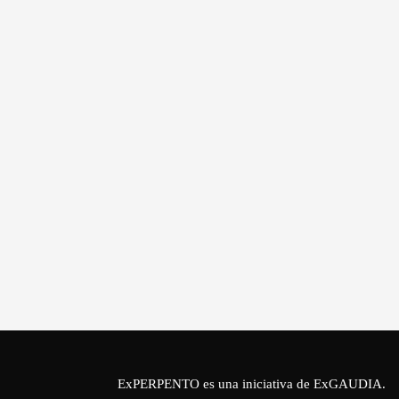
ExPERPENTO es una iniciativa de
ExGAUDIA
.