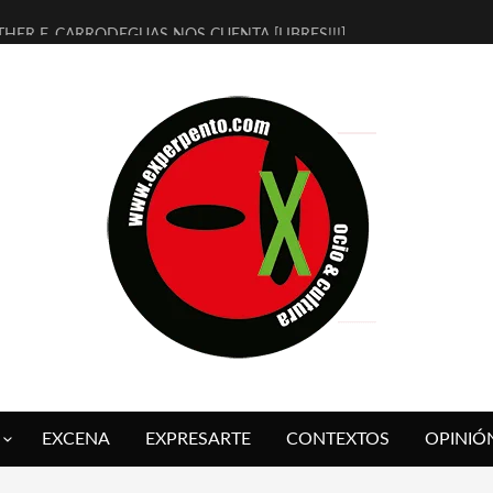
THER F. CARRODEGUAS NOS CUENTA [LIBRES!!!]
ERRA DE GUAPES] DE SANDRA MONFORT
LECTRA JONDA] DE JUAN GUERRERO ZAMORA
MBRE 4, LA ESCUELA DEL DIRECTOR TEATRAL CLAUDIO TOLCACHIR
 AÑOS (NO ES NADA) DE LA KATARSIS DEL TOMATAZO
LITARES JUDÍAS EN #EXVITA
BALDOMEROS REINVENTAN [BITÁCORA 3.0] EN EXVITA
RSHALL FLASH PRESENTA EN EXVITA [RELATIVA SENCILLEZ]
FRE BARDAGÍ EN EXVITA INTERPRETANDO A SERRAT
RCH PRESENTA [CURSO DE ARMONÍA PERSECUTORIA] EN EXVITA
EXCENA
EXPRESARTE
CONTEXTOS
OPINIÓ