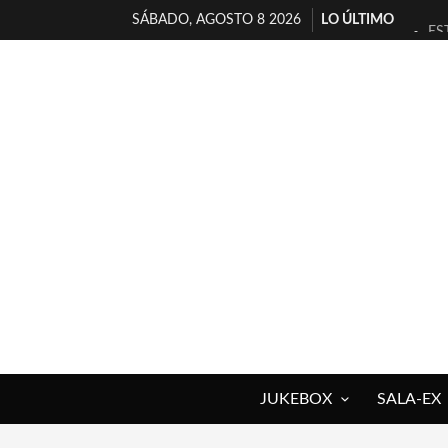
SÁBADO, AGOSTO 8 2026
LO ÚLTIMO
ES
[T
[E
TI
30
MI
D’
MA
JO
YO
JUKEBOX
SALA-EX