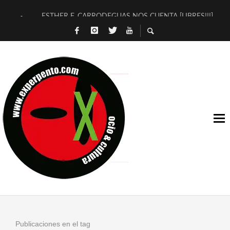
ESTHER F. CARRODEGUAS NOS CUENTA [LIBRES!!!]
[TERRA DE GUAPES] DE SANDRA MONFORT
[ELECTRA JONDA] DE JUAN GUERRERO ZAMORA
TIMBRE 4, LA ESCUELA DEL DIRECTOR TEATRAL CLAUDIO 
30 AÑOS (NO ES NADA) DE LA KATARSIS DEL TOMATAZO
MILITARES JUDÍAS EN #EXVITA
D’BALDOMEROS REINVENTAN [BITÁCORA 3.0] EN EXVITA
MARSHALL FLASH PRESENTA EN EXVITA [RELATIVA SENCILL
JOFRE BARDAGÍ EN EXVITA INTERPRETANDO A SERRAT
YORCH PRESENTA [CURSO DE ARMONÍA PERSECUTORIA] EN
Publicaciones en el tag