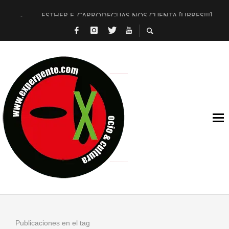
ESTHER F. CARRODEGUAS NOS CUENTA [LIBRES!!!]
[TERRA DE GUAPES] DE SANDRA MONFORT
[ELECTRA JONDA] DE JUAN GUERRERO ZAMORA
TIMBRE 4, LA ESCUELA DEL DIRECTOR TEATRAL CLAUDIO 
30 AÑOS (NO ES NADA) DE LA KATARSIS DEL TOMATAZO
MILITARES JUDÍAS EN #EXVITA
D’BALDOMEROS REINVENTAN [BITÁCORA 3.0] EN EXVITA
MARSHALL FLASH PRESENTA EN EXVITA [RELATIVA SENCILL
JOFRE BARDAGÍ EN EXVITA INTERPRETANDO A SERRAT
YORCH PRESENTA [CURSO DE ARMONÍA PERSECUTORIA] EN
Publicaciones en el tag