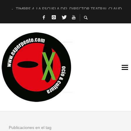
TIMBRE 4, LA ESCUELA DEL DIRECTOR TEATRAL CLAUDIO 
30 AÑOS (NO ES NADA) DE LA KATARSIS DEL TOMATAZO
MILITARES JUDÍAS EN #EXVITA
D’BALDOMEROS REINVENTAN [BITÁCORA 3.0] EN EXVITA
MARSHALL FLASH PRESENTA EN EXVITA [RELATIVA SENCILL
JOFRE BARDAGÍ EN EXVITA INTERPRETANDO A SERRAT
YORCH PRESENTA [CURSO DE ARMONÍA PERSECUTORIA] EN
MAGALÍ SARE NOS EXPLICA [DESCASADA]
«NO TENGO PUTOS SUEÑOS»
[A FUEGO] DE ESTEL DÍAZ
Publicaciones en el tag