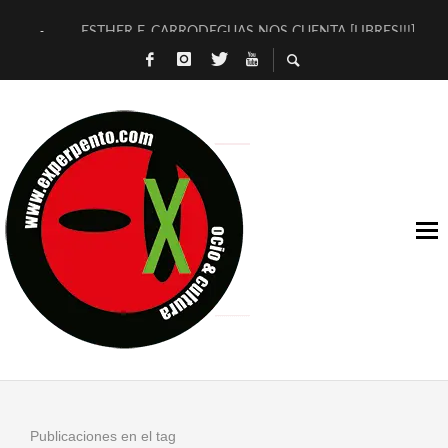
ESTHER F. CARRODEGUAS NOS CUENTA [LIBRES!!!]
[TERRA DE GUAPES] DE SANDRA MONFORT
[ELECTRA JONDA] DE JUAN GUERRERO ZAMORA
TIMBRE 4, LA ESCUELA DEL DIRECTOR TEATRAL CLAUDIO 
30 AÑOS (NO ES NADA) DE LA KATARSIS DEL TOMATAZO
MILITARES JUDÍAS EN #EXVITA
D’BALDOMEROS REINVENTAN [BITÁCORA 3.0] EN EXVITA
MARSHALL FLASH PRESENTA EN EXVITA [RELATIVA SENCILL
JOFRE BARDAGÍ EN EXVITA INTERPRETANDO A SERRAT
YORCH PRESENTA [CURSO DE ARMONÍA PERSECUTORIA] EN
Publicaciones en el tag