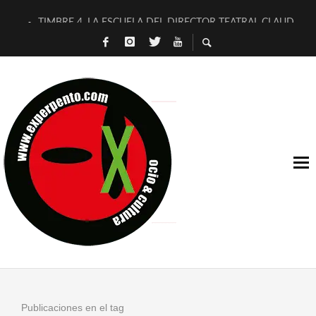
TIMBRE 4, LA ESCUELA DEL DIRECTOR TEATRAL CLAUDIO 
30 AÑOS (NO ES NADA) DE LA KATARSIS DEL TOMATAZO
MILITARES JUDÍAS EN #EXVITA
D’BALDOMEROS REINVENTAN [BITÁCORA 3.0] EN EXVITA
MARSHALL FLASH PRESENTA EN EXVITA [RELATIVA SENCILL
JOFRE BARDAGÍ EN EXVITA INTERPRETANDO A SERRAT
YORCH PRESENTA [CURSO DE ARMONÍA PERSECUTORIA] EN
MAGALÍ SARE NOS EXPLICA [DESCASADA]
«NO TENGO PUTOS SUEÑOS»
[A FUEGO] DE ESTEL DÍAZ
Publicaciones en el tag