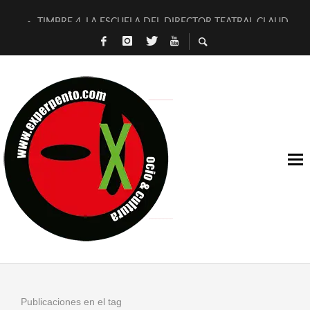
TIMBRE 4, LA ESCUELA DEL DIRECTOR TEATRAL CLAUDIO 
30 AÑOS (NO ES NADA) DE LA KATARSIS DEL TOMATAZO
MILITARES JUDÍAS EN #EXVITA
D’BALDOMEROS REINVENTAN [BITÁCORA 3.0] EN EXVITA
MARSHALL FLASH PRESENTA EN EXVITA [RELATIVA SENCILL
JOFRE BARDAGÍ EN EXVITA INTERPRETANDO A SERRAT
YORCH PRESENTA [CURSO DE ARMONÍA PERSECUTORIA] EN
MAGALÍ SARE NOS EXPLICA [DESCASADA]
«NO TENGO PUTOS SUEÑOS»
[A FUEGO] DE ESTEL DÍAZ
Publicaciones en el tag