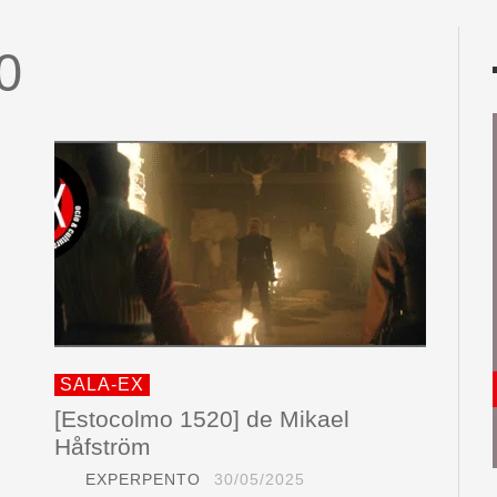
0
SALA-EX
[Estocolmo 1520] de Mikael
Håfström
EXPERPENTO
30/05/2025