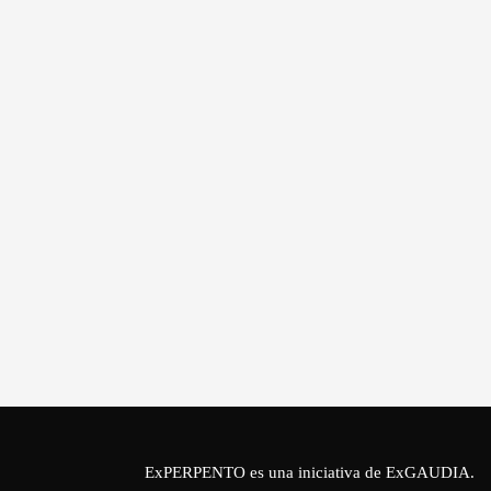
ExPERPENTO es una iniciativa de
ExGAUDIA
.