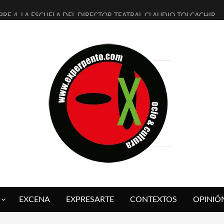
BRE 4, LA ESCUELA DEL DIRECTOR TEATRAL CLAUDIO TOLCACHIR
AÑOS (NO ES NADA) DE LA KATARSIS DEL TOMATAZO
ITARES JUDÍAS EN #EXVITA
ALDOMEROS REINVENTAN [BITÁCORA 3.0] EN EXVITA
SHALL FLASH PRESENTA EN EXVITA [RELATIVA SENCILLEZ]
RE BARDAGÍ EN EXVITA INTERPRETANDO A SERRAT
CH PRESENTA [CURSO DE ARMONÍA PERSECUTORIA] EN EXVITA
ALÍ SARE NOS EXPLICA [DESCASADA]
 TENGO PUTOS SUEÑOS»
FUEGO] DE ESTEL DÍAZ
EXCENA
EXPRESARTE
CONTEXTOS
OPINIÓ