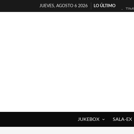
JUEVES, AGOSTO 6 2026
LO ÚLTIMO
TIM
30 
MIL
D’B
MAR
JOF
YOR
MAG
«NO
[A 
JUKEBOX
SALA-EX