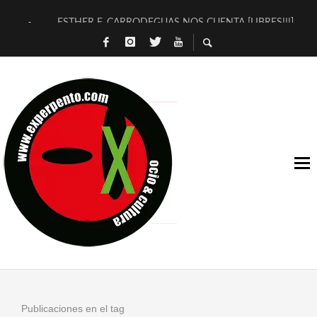
ESTHER F. CARRODEGUAS NOS CUENTA [LIBRES!!!]
[TERRA DE GUAPES] DE SANDRA MONFORT
[ELECTRA JONDA] DE JUAN GUERRERO ZAMORA
TIMBRE 4, LA ESCUELA DEL DIRECTOR TEATRAL CLAUDIO 
30 AÑOS (NO ES NADA) DE LA KATARSIS DEL TOMATAZO
MILITARES JUDÍAS EN #EXVITA
D’BALDOMEROS REINVENTAN [BITÁCORA 3.0] EN EXVITA
MARSHALL FLASH PRESENTA EN EXVITA [RELATIVA SENCILL
JOFRE BARDAGÍ EN EXVITA INTERPRETANDO A SERRAT
YORCH PRESENTA [CURSO DE ARMONÍA PERSECUTORIA] EN
Publicaciones en el tag