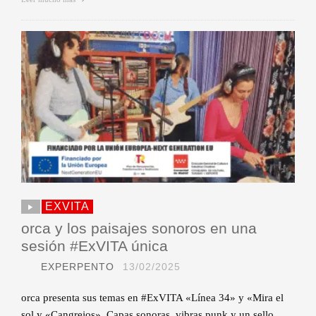
EXVITA
orca y los paisajes sonoros en una
sesión #ExVITA única
EXPERPENTO
13/02/2025
orca presenta sus temas en #ExVITA «Línea 34» y «Mira el
sol y «Cangrejos». Capas sonoras, vibras punk y un sello