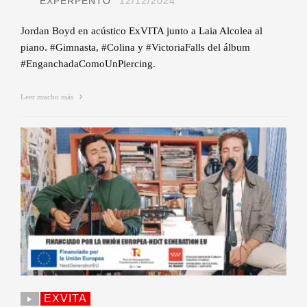
EXPERPENTO
12/12/2024
Jordan Boyd en acústico ExVITA junto a Laia Alcolea al
piano. #Gimnasta, #Colina y #VictoriaFalls del álbum
#EnganchadaComoUnPiercing.
Leer mucho más
EXVITA