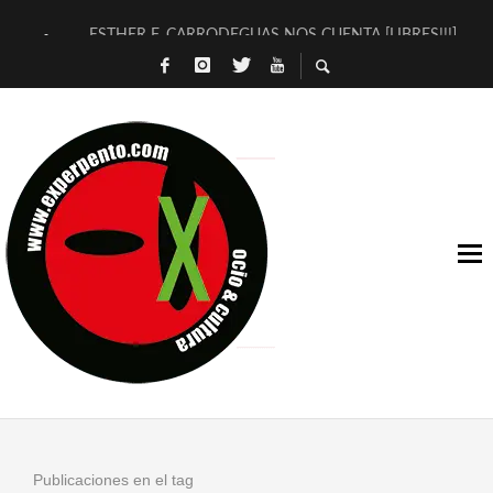
ESTHER F. CARRODEGUAS NOS CUENTA [LIBRES!!!]
[TERRA DE GUAPES] DE SANDRA MONFORT
[ELECTRA JONDA] DE JUAN GUERRERO ZAMORA
TIMBRE 4, LA ESCUELA DEL DIRECTOR TEATRAL CLAUDIO 
30 AÑOS (NO ES NADA) DE LA KATARSIS DEL TOMATAZO
MILITARES JUDÍAS EN #EXVITA
D’BALDOMEROS REINVENTAN [BITÁCORA 3.0] EN EXVITA
MARSHALL FLASH PRESENTA EN EXVITA [RELATIVA SENCILL
JOFRE BARDAGÍ EN EXVITA INTERPRETANDO A SERRAT
YORCH PRESENTA [CURSO DE ARMONÍA PERSECUTORIA] EN
Publicaciones en el tag