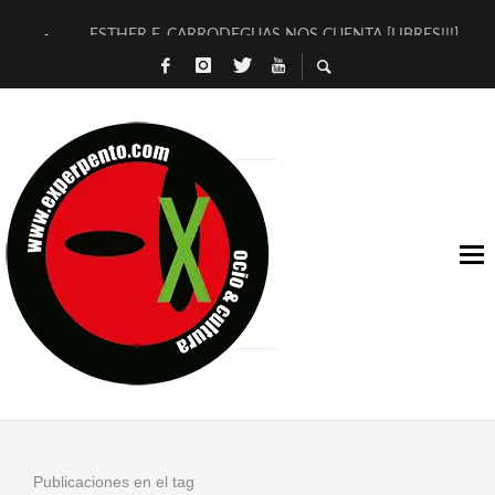
ESTHER F. CARRODEGUAS NOS CUENTA [LIBRES!!!]
[TERRA DE GUAPES] DE SANDRA MONFORT
[ELECTRA JONDA] DE JUAN GUERRERO ZAMORA
TIMBRE 4, LA ESCUELA DEL DIRECTOR TEATRAL CLAUDIO 
30 AÑOS (NO ES NADA) DE LA KATARSIS DEL TOMATAZO
MILITARES JUDÍAS EN #EXVITA
D’BALDOMEROS REINVENTAN [BITÁCORA 3.0] EN EXVITA
MARSHALL FLASH PRESENTA EN EXVITA [RELATIVA SENCILL
JOFRE BARDAGÍ EN EXVITA INTERPRETANDO A SERRAT
YORCH PRESENTA [CURSO DE ARMONÍA PERSECUTORIA] EN
Publicaciones en el tag