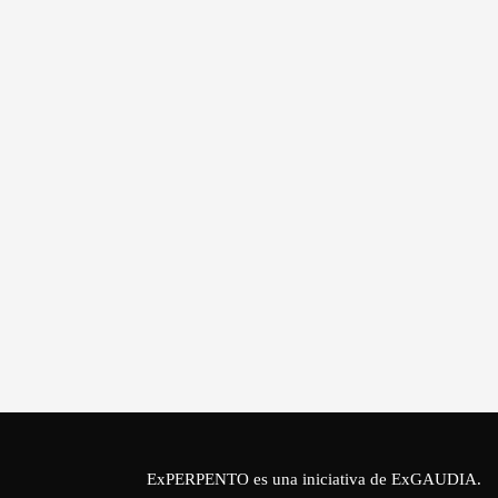
ExPERPENTO es una iniciativa de
ExGAUDIA
.