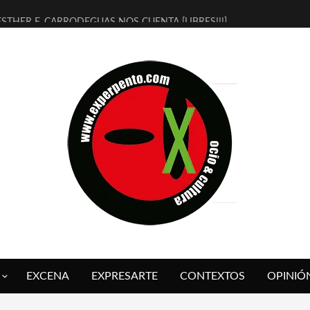
ESTHER F. CARRODEGUAS NOS CUENTA [LIBRES!!!]
[TERRA DE GUAPES] DE SANDRA MONFORT
[ELECTRA JONDA] DE JUAN GUERRERO ZAMORA
TIMBRE 4, LA ESCUELA DEL DIRECTOR TEATRAL CLAUDIO TOLCACHI
30 AÑOS (NO ES NADA) DE LA KATARSIS DEL TOMATAZO
MILITARES JUDÍAS EN #EXVITA
D’BALDOMEROS REINVENTAN [BITÁCORA 3.0] EN EXVITA
MARSHALL FLASH PRESENTA EN EXVITA [RELATIVA SENCILLEZ]
JOFRE BARDAGÍ EN EXVITA INTERPRETANDO A SERRAT
YORCH PRESENTA [CURSO DE ARMONÍA PERSECUTORIA] EN EXVITA
EXCENA
EXPRESARTE
CONTEXTOS
OPINIÓ