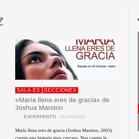
z
SALA-EX
SECCIONEX
«María llena eres de gracia» de
Joshua Marston
EXPERPENTO
05/10/2004
María llena eres de gracia (Joshua Marston, 2003)
cuenta una historia muy cercana. Nos cuenta la