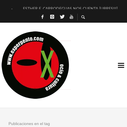
ESTHER F. CARRODEGUAS NOS CUENTA [LIBRES!!!]
[TERRA DE GUAPES] DE SANDRA MONFORT
[ELECTRA JONDA] DE JUAN GUERRERO ZAMORA
TIMBRE 4, LA ESCUELA DEL DIRECTOR TEATRAL CLAUDIO 
30 AÑOS (NO ES NADA) DE LA KATARSIS DEL TOMATAZO
MILITARES JUDÍAS EN #EXVITA
D’BALDOMEROS REINVENTAN [BITÁCORA 3.0] EN EXVITA
MARSHALL FLASH PRESENTA EN EXVITA [RELATIVA SENCILL
JOFRE BARDAGÍ EN EXVITA INTERPRETANDO A SERRAT
YORCH PRESENTA [CURSO DE ARMONÍA PERSECUTORIA] EN
Publicaciones en el tag