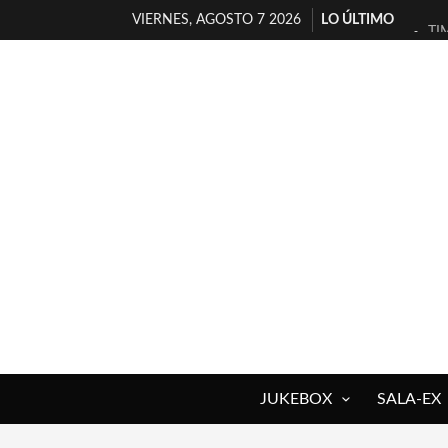
VIERNES, AGOSTO 7 2026
LO ÚLTIMO
TI
30
MI
D’
MA
JO
YO
MA
«N
[A
JUKEBOX
SALA-EX