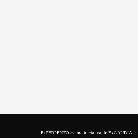
ExPERPENTO es una iniciativa de
ExGAUDIA
.