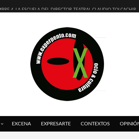
MBRE 4, LA ESCUELA DEL DIRECTOR TEATRAL CLAUDIO TOLCACHIR
 AÑOS (NO ES NADA) DE LA KATARSIS DEL TOMATAZO
LITARES JUDÍAS EN #EXVITA
BALDOMEROS REINVENTAN [BITÁCORA 3.0] EN EXVITA
RSHALL FLASH PRESENTA EN EXVITA [RELATIVA SENCILLEZ]
FRE BARDAGÍ EN EXVITA INTERPRETANDO A SERRAT
RCH PRESENTA [CURSO DE ARMONÍA PERSECUTORIA] EN EXVITA
GALÍ SARE NOS EXPLICA [DESCASADA]
O TENGO PUTOS SUEÑOS»
 FUEGO] DE ESTEL DÍAZ
EXCENA
EXPRESARTE
CONTEXTOS
OPINIÓ