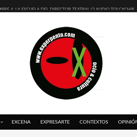
MBRE 4, LA ESCUELA DEL DIRECTOR TEATRAL CLAUDIO TOLCACHIR
 AÑOS (NO ES NADA) DE LA KATARSIS DEL TOMATAZO
LITARES JUDÍAS EN #EXVITA
BALDOMEROS REINVENTAN [BITÁCORA 3.0] EN EXVITA
RSHALL FLASH PRESENTA EN EXVITA [RELATIVA SENCILLEZ]
FRE BARDAGÍ EN EXVITA INTERPRETANDO A SERRAT
RCH PRESENTA [CURSO DE ARMONÍA PERSECUTORIA] EN EXVITA
GALÍ SARE NOS EXPLICA [DESCASADA]
O TENGO PUTOS SUEÑOS»
 FUEGO] DE ESTEL DÍAZ
EXCENA
EXPRESARTE
CONTEXTOS
OPINIÓ