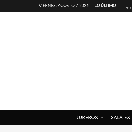
VIERNES, AGOSTO 7 2026
LO ÚLTIMO
TI
30
MI
D’
MA
JO
YO
MA
«N
[A
JUKEBOX
SALA-EX