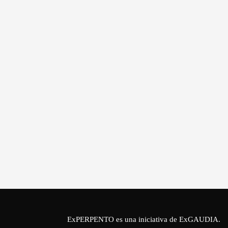
ExPERPENTO es una iniciativa de
ExGAUDIA
.