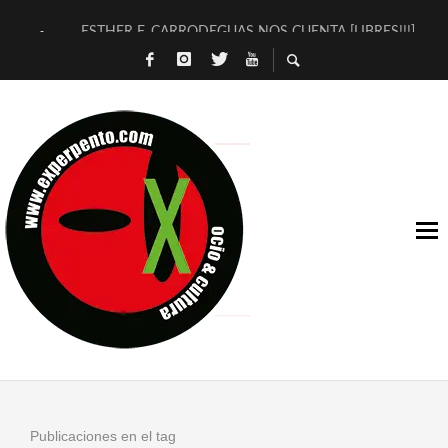
ESTHER F. CARRODEGUAS NOS CUENTA [LIBRES!!!]
[TERRA DE GUAPES] DE SANDRA MONFORT
[ELECTRA JONDA] DE JUAN GUERRERO ZAMORA
TIMBRE 4, LA ESCUELA DEL DIRECTOR TEATRAL CLAUDIO 
30 AÑOS (NO ES NADA) DE LA KATARSIS DEL TOMATAZO
MILITARES JUDÍAS EN #EXVITA
D’BALDOMEROS REINVENTAN [BITÁCORA 3.0] EN EXVITA
MARSHALL FLASH PRESENTA EN EXVITA [RELATIVA SENCILL
JOFRE BARDAGÍ EN EXVITA INTERPRETANDO A SERRAT
YORCH PRESENTA [CURSO DE ARMONÍA PERSECUTORIA] EN
Publicaciones en el tag