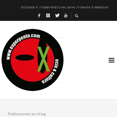
ESTHER F. CARRODEGUAS NOS CUENTA [LIBRES!!!]
[TERRA DE GUAPES] DE SANDRA MONFORT
[ELECTRA JONDA] DE JUAN GUERRERO ZAMORA
TIMBRE 4, LA ESCUELA DEL DIRECTOR TEATRAL CLAUDIO 
30 AÑOS (NO ES NADA) DE LA KATARSIS DEL TOMATAZO
MILITARES JUDÍAS EN #EXVITA
D’BALDOMEROS REINVENTAN [BITÁCORA 3.0] EN EXVITA
MARSHALL FLASH PRESENTA EN EXVITA [RELATIVA SENCILL
JOFRE BARDAGÍ EN EXVITA INTERPRETANDO A SERRAT
YORCH PRESENTA [CURSO DE ARMONÍA PERSECUTORIA] EN
Publicaciones en el tag