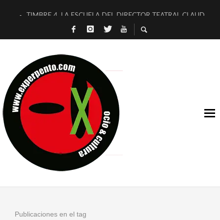
TIMBRE 4, LA ESCUELA DEL DIRECTOR TEATRAL CLAUDIO 
30 AÑOS (NO ES NADA) DE LA KATARSIS DEL TOMATAZO
MILITARES JUDÍAS EN #EXVITA
D’BALDOMEROS REINVENTAN [BITÁCORA 3.0] EN EXVITA
MARSHALL FLASH PRESENTA EN EXVITA [RELATIVA SENCILL
JOFRE BARDAGÍ EN EXVITA INTERPRETANDO A SERRAT
YORCH PRESENTA [CURSO DE ARMONÍA PERSECUTORIA] EN
MAGALÍ SARE NOS EXPLICA [DESCASADA]
«NO TENGO PUTOS SUEÑOS»
[A FUEGO] DE ESTEL DÍAZ
Publicaciones en el tag