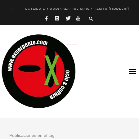
ESTHER F. CARRODEGUAS NOS CUENTA [LIBRES!!!]
[TERRA DE GUAPES] DE SANDRA MONFORT
[ELECTRA JONDA] DE JUAN GUERRERO ZAMORA
TIMBRE 4, LA ESCUELA DEL DIRECTOR TEATRAL CLAUDIO 
30 AÑOS (NO ES NADA) DE LA KATARSIS DEL TOMATAZO
MILITARES JUDÍAS EN #EXVITA
D’BALDOMEROS REINVENTAN [BITÁCORA 3.0] EN EXVITA
MARSHALL FLASH PRESENTA EN EXVITA [RELATIVA SENCILL
JOFRE BARDAGÍ EN EXVITA INTERPRETANDO A SERRAT
YORCH PRESENTA [CURSO DE ARMONÍA PERSECUTORIA] EN
Publicaciones en el tag