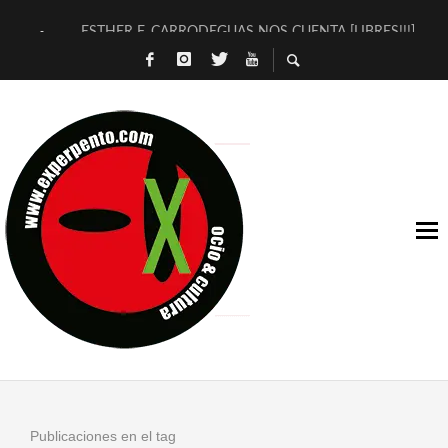
ESTHER F. CARRODEGUAS NOS CUENTA [LIBRES!!!]
[TERRA DE GUAPES] DE SANDRA MONFORT
[ELECTRA JONDA] DE JUAN GUERRERO ZAMORA
TIMBRE 4, LA ESCUELA DEL DIRECTOR TEATRAL CLAUDIO 
30 AÑOS (NO ES NADA) DE LA KATARSIS DEL TOMATAZO
MILITARES JUDÍAS EN #EXVITA
D’BALDOMEROS REINVENTAN [BITÁCORA 3.0] EN EXVITA
MARSHALL FLASH PRESENTA EN EXVITA [RELATIVA SENCILL
JOFRE BARDAGÍ EN EXVITA INTERPRETANDO A SERRAT
YORCH PRESENTA [CURSO DE ARMONÍA PERSECUTORIA] EN
Publicaciones en el tag