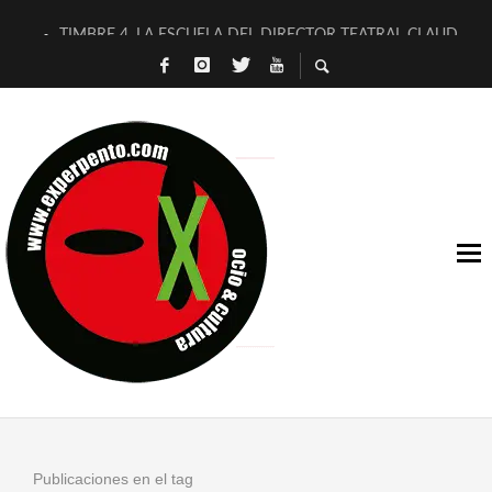
TIMBRE 4, LA ESCUELA DEL DIRECTOR TEATRAL CLAUDIO 
30 AÑOS (NO ES NADA) DE LA KATARSIS DEL TOMATAZO
MILITARES JUDÍAS EN #EXVITA
D’BALDOMEROS REINVENTAN [BITÁCORA 3.0] EN EXVITA
MARSHALL FLASH PRESENTA EN EXVITA [RELATIVA SENCILL
JOFRE BARDAGÍ EN EXVITA INTERPRETANDO A SERRAT
YORCH PRESENTA [CURSO DE ARMONÍA PERSECUTORIA] EN
MAGALÍ SARE NOS EXPLICA [DESCASADA]
«NO TENGO PUTOS SUEÑOS»
[A FUEGO] DE ESTEL DÍAZ
Publicaciones en el tag