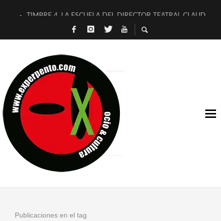
TIMBRE 4, LA ESCUELA DEL DIRECTOR TEATRAL CLAUDIO 
30 AÑOS (NO ES NADA) DE LA KATARSIS DEL TOMATAZO
MILITARES JUDÍAS EN #EXVITA
D’BALDOMEROS REINVENTAN [BITÁCORA 3.0] EN EXVITA
MARSHALL FLASH PRESENTA EN EXVITA [RELATIVA SENCILL
JOFRE BARDAGÍ EN EXVITA INTERPRETANDO A SERRAT
YORCH PRESENTA [CURSO DE ARMONÍA PERSECUTORIA] EN
MAGALÍ SARE NOS EXPLICA [DESCASADA]
«NO TENGO PUTOS SUEÑOS»
[A FUEGO] DE ESTEL DÍAZ
Publicaciones en el tag