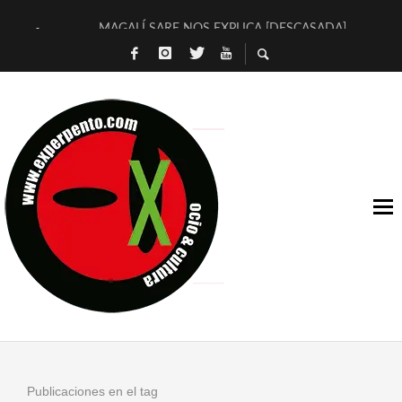
MAGALÍ SARE NOS EXPLICA [DESCASADA]
«NO TENGO PUTOS SUEÑOS»
[A FUEGO] DE ESTEL DÍAZ
[LA BOLA NEGRA] DE JAVIER CALVO Y JAVIER AMBROSSI
OSLO OVNIES LLEGAN CORRIENDO A ARANDA (SONORAMA
FÉLIX CALVO NOS PRESENTA [LAS PALMERAS] (NOVELA DE
[EL SER QUERIDO] DE RODRIGO SOROGOYEN
ENTREVISTA A IVÁN HUMANES POR [EL LIBRO ROJO]
ARRABAL, ARRABAL, ARRABAL, ARRABEAUX
DEL ASOMBRO CASUAL A LA MIRADA PURA: [SOBRE ARTE I
Publicaciones en el tag