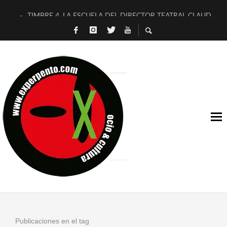
TIMBRE 4, LA ESCUELA DEL DIRECTOR TEATRAL CLAUDIO 
30 AÑOS (NO ES NADA) DE LA KATARSIS DEL TOMATAZO
MILITARES JUDÍAS EN #EXVITA
D’BALDOMEROS REINVENTAN [BITÁCORA 3.0] EN EXVITA
MARSHALL FLASH PRESENTA EN EXVITA [RELATIVA SENCILL
JOFRE BARDAGÍ EN EXVITA INTERPRETANDO A SERRAT
YORCH PRESENTA [CURSO DE ARMONÍA PERSECUTORIA] EN
MAGALÍ SARE NOS EXPLICA [DESCASADA]
«NO TENGO PUTOS SUEÑOS»
[A FUEGO] DE ESTEL DÍAZ
Publicaciones en el tag