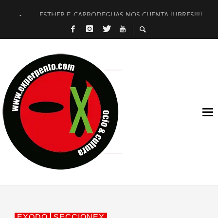
ESTHER F. CARRODEGUAS NOS CUENTA [LIBRES!!!]
[TERRA DE GUAPES] DE SANDRA MONFORT
[ELECTRA JONDA] DE JUAN GUERRERO ZAMORA
TIMBRE 4, LA ESCUELA DEL DIRECTOR TEATRAL CLAUDIO 
30 AÑOS (NO ES NADA) DE LA KATARSIS DEL TOMATAZO
MILITARES JUDÍAS EN #EXVITA
D’BALDOMEROS REINVENTAN [BITÁCORA 3.0] EN EXVITA
MARSHALL FLASH PRESENTA EN EXVITA [RELATIVA SENCILL
JOFRE BARDAGÍ EN EXVITA INTERPRETANDO A SERRAT
YORCH PRESENTA [CURSO DE ARMONÍA PERSECUTORIA] EN
EXODO
SECCIONEX