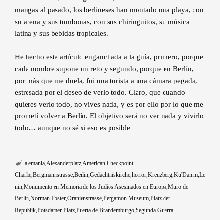
mangas al pasado, los berlineses han montado una playa, con
su arena y sus tumbonas, con sus chiringuitos, su música
latina y sus bebidas tropicales.
He hecho este artículo enganchada a la guía, primero, porque
cada nombre supone un reto y segundo, porque en Berlín,
por más que me duela, fui una turista a una cámara pegada,
estresada por el deseo de verlo todo. Claro, que cuando
quieres verlo todo, no vives nada, y es por ello por lo que me
prometí volver a Berlín. El objetivo será no ver nada y vivirlo
todo… aunque no sé si eso es posible
alemania
Alexanderplatz
American Checkpoint
Charlie
Bergmannstrasse
Berlin
Gedächtniskirche
horror
Kreuzberg
Ku'Damm
Le
nin
Monumento en Memoria de los Judíos Asesinados en Europa
Muro de
Berlín
Norman Foster
Oranienstrasse
Pergamon Museum
Platz der
Republik
Potsdamer Platz
Puerta de Brandemburgo
Segunda Guerra