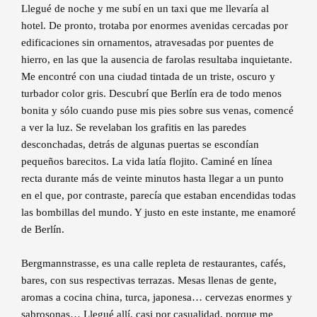
Llegué de noche y me subí en un taxi que me llevaría al
hotel. De pronto, trotaba por enormes avenidas cercadas por
edificaciones sin ornamentos, atravesadas por puentes de
hierro, en las que la ausencia de farolas resultaba inquietante.
Me encontré con una ciudad tintada de un triste, oscuro y
turbador color gris. Descubrí que Berlín era de todo menos
bonita y sólo cuando puse mis pies sobre sus venas, comencé
a ver la luz. Se revelaban los grafitis en las paredes
desconchadas, detrás de algunas puertas se escondían
pequeños barecitos. La vida latía flojito. Caminé en línea
recta durante más de veinte minutos hasta llegar a un punto
en el que, por contraste, parecía que estaban encendidas todas
las bombillas del mundo. Y justo en este instante, me enamoré
de Berlín.
Bergmannstrasse, es una calle repleta de restaurantes, cafés,
bares, con sus respectivas terrazas. Mesas llenas de gente,
aromas a cocina china, turca, japonesa… cervezas enormes y
sabrosonas… Llegué allí, casi por casualidad, porque me