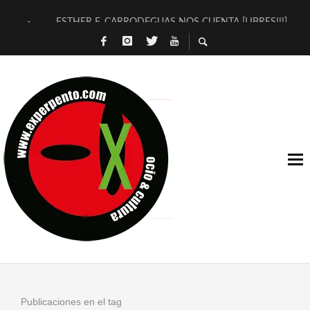
ESTHER F. CARRODEGUAS NOS CUENTA [LIBRES!!!]
[TERRA DE GUAPES] DE SANDRA MONFORT
[ELECTRA JONDA] DE JUAN GUERRERO ZAMORA
TIMBRE 4, LA ESCUELA DEL DIRECTOR TEATRAL CLAUDIO 
30 AÑOS (NO ES NADA) DE LA KATARSIS DEL TOMATAZO
MILITARES JUDÍAS EN #EXVITA
D’BALDOMEROS REINVENTAN [BITÁCORA 3.0] EN EXVITA
MARSHALL FLASH PRESENTA EN EXVITA [RELATIVA SENCILL
JOFRE BARDAGÍ EN EXVITA INTERPRETANDO A SERRAT
YORCH PRESENTA [CURSO DE ARMONÍA PERSECUTORIA] EN
Publicaciones en el tag