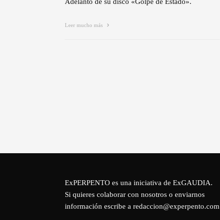
Adelanto de su disco «Golpe de Estado».
Leer mucho más
ExPERPENTO es una iniciativa de
ExGAUDIA
.
Si quieres colaborar con nosotros o enviarnos
información escribe a redaccion@experpento.com