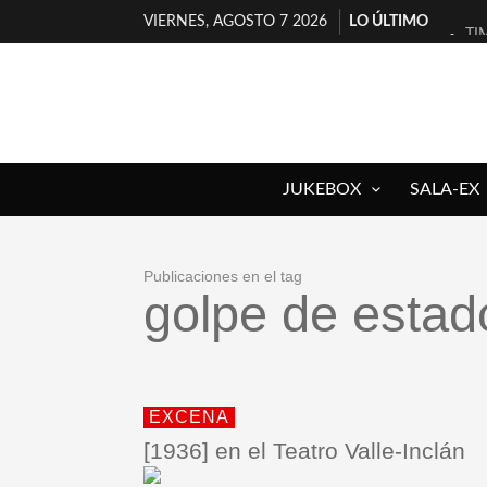
VIERNES, AGOSTO 7 2026
LO ÚLTIMO
TI
30
MI
D’
JUKEBOX
SALA-EX
MA
JO
YO
Publicaciones en el tag
golpe de estad
MA
«N
[A
EXCENA
[1936] en el Teatro Valle-Inclán