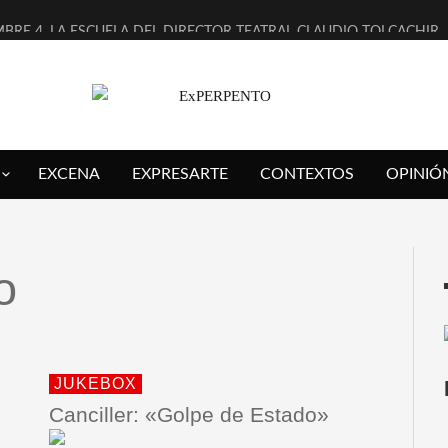
MBRE 4, LA ESCUELA DEL DIRECTOR TEATRAL CLAUDIO TOLCACHIR
 AÑOS (NO ES NADA) DE LA KATARSIS DEL TOMATAZO
LITARES JUDÍAS EN #EXVITA
BALDOMEROS REINVENTAN [BITÁCORA 3.0] EN EXVITA
EXCENA
EXPRESARTE
CONTEXTOS
OPINIÓ
RSHALL FLASH PRESENTA EN EXVITA [RELATIVA SENCILLEZ]
FRE BARDAGÍ EN EXVITA INTERPRETANDO A SERRAT
RCH PRESENTA [CURSO DE ARMONÍA PERSECUTORIA] EN EXVITA
o
GALÍ SARE NOS EXPLICA [DESCASADA]
O TENGO PUTOS SUEÑOS»
 FUEGO] DE ESTEL DÍAZ
JUKEBOX
Canciller: «Golpe de Estado»