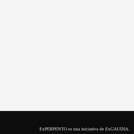
ExPERPENTO es una iniciativa de
ExGAUDIA
.