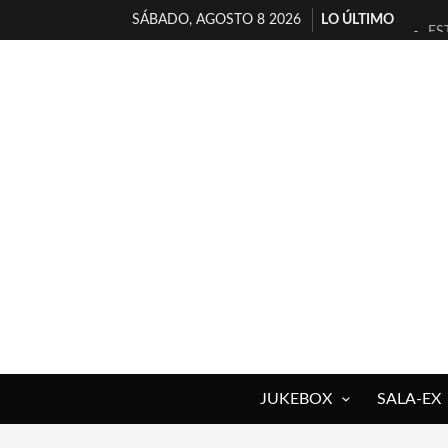
SÁBADO, AGOSTO 8 2026
LO ÚLTIMO
ES
[T
[E
TI
30
MI
D’
MA
JO
YO
JUKEBOX
SALA-EX