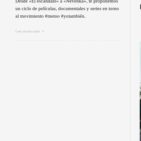
Desde «El escándalo» a «Nevenka», te proponemos
un ciclo de películas, documentales y series en torno
al movimiento #metoo #yotambién.
Leer mucho más