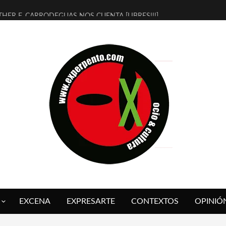
THER F. CARRODEGUAS NOS CUENTA [LIBRES!!!]
ERRA DE GUAPES] DE SANDRA MONFORT
LECTRA JONDA] DE JUAN GUERRERO ZAMORA
MBRE 4, LA ESCUELA DEL DIRECTOR TEATRAL CLAUDIO TOLCACHIR
 AÑOS (NO ES NADA) DE LA KATARSIS DEL TOMATAZO
LITARES JUDÍAS EN #EXVITA
BALDOMEROS REINVENTAN [BITÁCORA 3.0] EN EXVITA
RSHALL FLASH PRESENTA EN EXVITA [RELATIVA SENCILLEZ]
FRE BARDAGÍ EN EXVITA INTERPRETANDO A SERRAT
RCH PRESENTA [CURSO DE ARMONÍA PERSECUTORIA] EN EXVITA
EXCENA
EXPRESARTE
CONTEXTOS
OPINIÓ