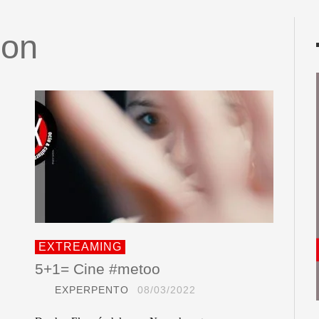
son
EXTREAMING
5+1= Cine #metoo
EXPERPENTO
08/03/2022